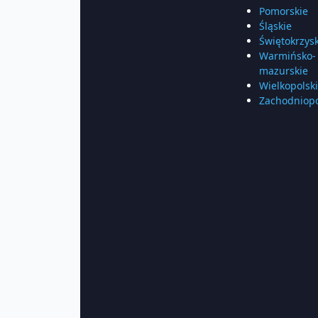
Pomorskie
Śląskie
Świętokrzys
Warmińsko-
mazurskie
Wielkopolsk
Zachodniop