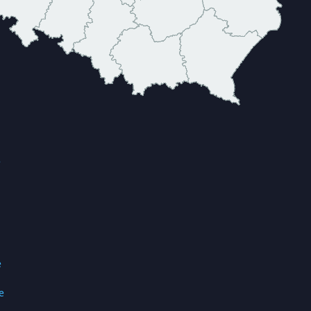
e
e
e