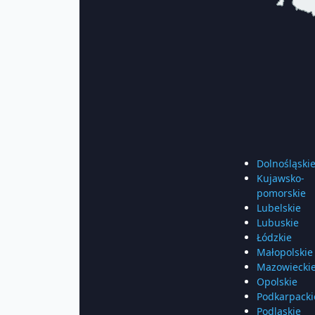
Dolnośląski
Kujawsko-
pomorskie
Lubelskie
Lubuskie
Łódzkie
Małopolskie
Mazowiecki
Opolskie
Podkarpacki
Podlaskie